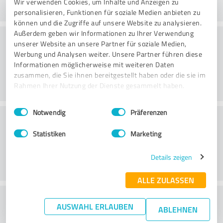
Wir verwenden Cookies, um Inhalte und Anzeigen zu
personalisieren, Funktionen für soziale Medien anbieten zu
können und die Zugriffe auf unsere Website zu analysieren.
Außerdem geben wir Informationen zu Ihrer Verwendung
Consulting
unserer Website an unsere Partner für soziale Medien,
Werbung und Analysen weiter. Unsere Partner führen diese
Informationen möglicherweise mit weiteren Daten
zusammen, die Sie ihnen bereitgestellt haben oder die sie im
Rahmen Ihrer Nutzung der Dienste gesammelt haben.
Einwilligungsauswahl
Impressum
|
Datenschutzbestimmungen
Notwendig
Präferenzen
Klantenservice
Statistiken
Marketing
Details zeigen
ALLE ZULASSEN
Wat vind je van de prijs-
AUSWAHL ERLAUBEN
ABLEHNEN
prestatieverhouding?