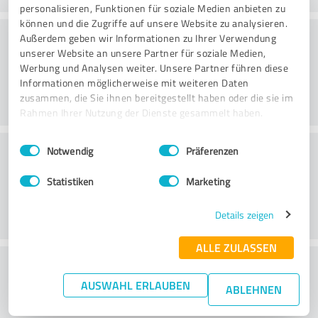
personalisieren, Funktionen für soziale Medien anbieten zu
können und die Zugriffe auf unsere Website zu analysieren.
Website
Außerdem geben wir Informationen zu Ihrer Verwendung
unserer Website an unsere Partner für soziale Medien,
Werbung und Analysen weiter. Unsere Partner führen diese
Informationen möglicherweise mit weiteren Daten
zusammen, die Sie ihnen bereitgestellt haben oder die sie im
Rahmen Ihrer Nutzung der Dienste gesammelt haben.
Einwilligungsauswahl
Impressum
|
Datenschutzbestimmungen
Klantenservice
Notwendig
Präferenzen
Statistiken
Marketing
Details zeigen
ALLE ZULASSEN
Wat vind je van de prijs-
AUSWAHL ERLAUBEN
prestatieverhouding?
ABLEHNEN