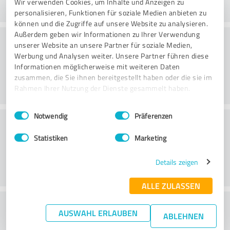
Wir verwenden Cookies, um Inhalte und Anzeigen zu
personalisieren, Funktionen für soziale Medien anbieten zu
können und die Zugriffe auf unsere Website zu analysieren.
Außerdem geben wir Informationen zu Ihrer Verwendung
Consulting
unserer Website an unsere Partner für soziale Medien,
Werbung und Analysen weiter. Unsere Partner führen diese
Informationen möglicherweise mit weiteren Daten
zusammen, die Sie ihnen bereitgestellt haben oder die sie im
Rahmen Ihrer Nutzung der Dienste gesammelt haben.
Einwilligungsauswahl
Impressum
|
Datenschutzbestimmungen
Notwendig
Präferenzen
Klantenservice
Statistiken
Marketing
Details zeigen
ALLE ZULASSEN
Wat vind je van de prijs-
AUSWAHL ERLAUBEN
ABLEHNEN
prestatieverhouding?