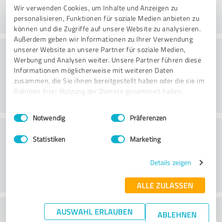
Wir verwenden Cookies, um Inhalte und Anzeigen zu
personalisieren, Funktionen für soziale Medien anbieten zu
können und die Zugriffe auf unsere Website zu analysieren.
Außerdem geben wir Informationen zu Ihrer Verwendung
Consulting
unserer Website an unsere Partner für soziale Medien,
Werbung und Analysen weiter. Unsere Partner führen diese
Informationen möglicherweise mit weiteren Daten
zusammen, die Sie ihnen bereitgestellt haben oder die sie im
Rahmen Ihrer Nutzung der Dienste gesammelt haben.
Einwilligungsauswahl
Impressum
|
Datenschutzbestimmungen
Notwendig
Präferenzen
Klantenservice
Statistiken
Marketing
Details zeigen
ALLE ZULASSEN
Wat vind je van de prijs-
AUSWAHL ERLAUBEN
ABLEHNEN