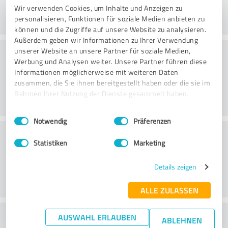
Wir verwenden Cookies, um Inhalte und Anzeigen zu
personalisieren, Funktionen für soziale Medien anbieten zu
können und die Zugriffe auf unsere Website zu analysieren.
Außerdem geben wir Informationen zu Ihrer Verwendung
Consulting
unserer Website an unsere Partner für soziale Medien,
Werbung und Analysen weiter. Unsere Partner führen diese
Informationen möglicherweise mit weiteren Daten
zusammen, die Sie ihnen bereitgestellt haben oder die sie im
Rahmen Ihrer Nutzung der Dienste gesammelt haben.
Einwilligungsauswahl
Impressum
|
Datenschutzbestimmungen
Notwendig
Präferenzen
Klantenservice
Statistiken
Marketing
Details zeigen
ALLE ZULASSEN
Wat vind je van de prijs-
AUSWAHL ERLAUBEN
ABLEHNEN