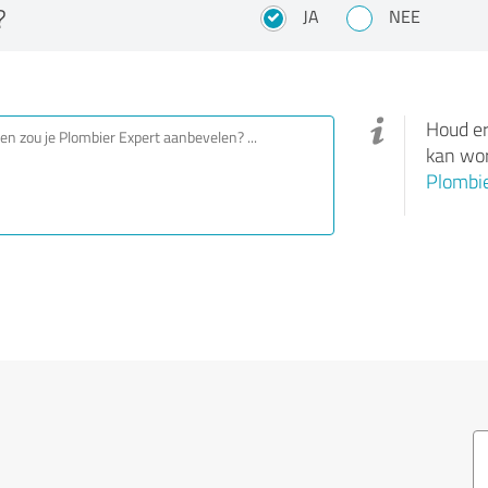
?
JA
NEE
Houd er
kan wor
Plombie