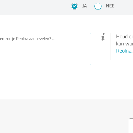
JA
NEE
Houd er
kan wor
Reolna
.