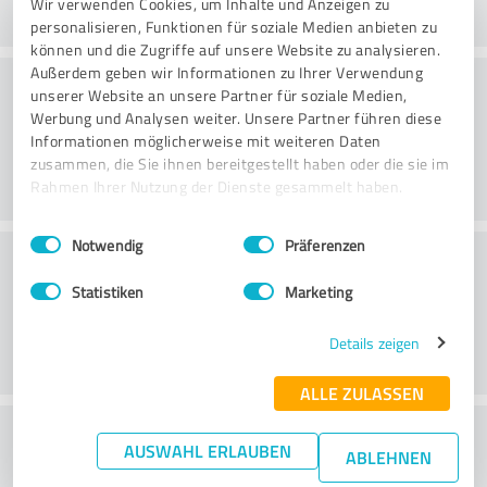
Wir verwenden Cookies, um Inhalte und Anzeigen zu
personalisieren, Funktionen für soziale Medien anbieten zu
können und die Zugriffe auf unsere Website zu analysieren.
Außerdem geben wir Informationen zu Ihrer Verwendung
Consulting
unserer Website an unsere Partner für soziale Medien,
Werbung und Analysen weiter. Unsere Partner führen diese
Informationen möglicherweise mit weiteren Daten
zusammen, die Sie ihnen bereitgestellt haben oder die sie im
Rahmen Ihrer Nutzung der Dienste gesammelt haben.
Einwilligungsauswahl
Impressum
|
Datenschutzbestimmungen
Notwendig
Präferenzen
Klantenservice
Statistiken
Marketing
Details zeigen
ALLE ZULASSEN
Wat vind je van de prijs-
AUSWAHL ERLAUBEN
ABLEHNEN
prestatieverhouding?