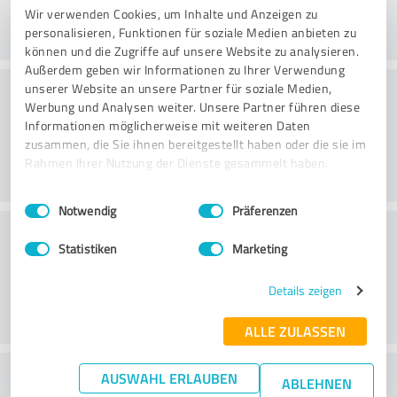
Wir verwenden Cookies, um Inhalte und Anzeigen zu
personalisieren, Funktionen für soziale Medien anbieten zu
können und die Zugriffe auf unsere Website zu analysieren.
Außerdem geben wir Informationen zu Ihrer Verwendung
Consulting
unserer Website an unsere Partner für soziale Medien,
Werbung und Analysen weiter. Unsere Partner führen diese
Informationen möglicherweise mit weiteren Daten
zusammen, die Sie ihnen bereitgestellt haben oder die sie im
Rahmen Ihrer Nutzung der Dienste gesammelt haben.
Einwilligungsauswahl
Impressum
|
Datenschutzbestimmungen
Notwendig
Präferenzen
Klantenservice
Statistiken
Marketing
Details zeigen
ALLE ZULASSEN
Wat vind je van de prijs-
AUSWAHL ERLAUBEN
ABLEHNEN