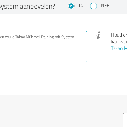
 System aanbevelen?
JA
NEE
Houd er
kan wor
Takao M