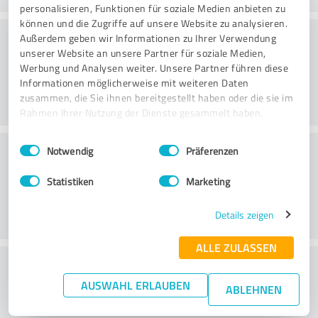
personalisieren, Funktionen für soziale Medien anbieten zu
können und die Zugriffe auf unsere Website zu analysieren.
Vriendelijkheid
Außerdem geben wir Informationen zu Ihrer Verwendung
unserer Website an unsere Partner für soziale Medien,
Werbung und Analysen weiter. Unsere Partner führen diese
Informationen möglicherweise mit weiteren Daten
zusammen, die Sie ihnen bereitgestellt haben oder die sie im
Rahmen Ihrer Nutzung der Dienste gesammelt haben.
Einwilligungsauswahl
Impressum
|
Datenschutzbestimmungen
Klantenservice
Notwendig
Präferenzen
Statistiken
Marketing
Details zeigen
ALLE ZULASSEN
Wat vind je van de prijs-
AUSWAHL ERLAUBEN
prestatieverhouding?
ABLEHNEN