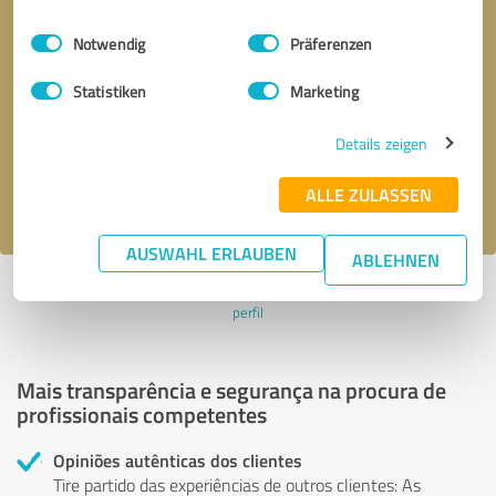
Einwilligungsauswahl
Impressum
|
Datenschutzbestimmungen
Notwendig
Präferenzen
Solicitar uma chamada
* campos obrigatórios
Statistiken
Marketing
Enviar mensagem
Details zeigen
ALLE ZULASSEN
Aceito a política de privacidade
.
AUSWAHL ERLAUBEN
ABLEHNEN
Perfil ativo desde 11.06.2024 |
Última atualização: 11.06.2024
|
Denunciar
perfil
Mais transparência e segurança na procura de
profissionais competentes
Opiniões autênticas dos clientes
Tire partido das experiências de outros clientes: As