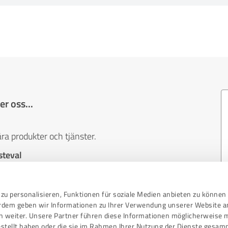
r oss...
ra produkter och tjänster.
steval
navigera i en värld av produkter och tjänster och
zu personalisieren, Funktionen für soziale Medien anbieten zu können 
erdem geben wir Informationen zu Ihrer Verwendung unserer Website a
ventuella problem och att bättre uppfylla
n weiter. Unsere Partner führen diese Informationen möglicherweise 
stellt haben oder die sie im Rahmen Ihrer Nutzung der Dienste gesam