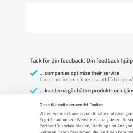
Tack för din feedback. Din feedback hjälpe
... companies optimize their service
Dina omdömen hjälper oss att förbättra vå
... kunderna gör bättre produkt- och tjän
Kundrecensioner hjälper dig och andra att 
fatta säkrare köpbeslut.
Diese Webseite verwendet Cookies
Wir verwenden Cookies, um Inhalte und Anzeigen 
... öka kundnöjdheten
Zugriffe auf unsere Website zu analysieren. Auß
Din recension hjälper oss att identifiera e
Partner für soziale Medien, Werbung und Analyse
kundernas önskemål.
weiteren Daten zusammen, die Sie ihnen bereitge