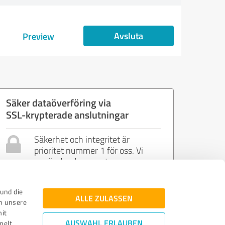
Avsluta
Preview
Säker dataöverföring via
SSL-krypterade anslutningar
Säkerhet och integritet är
prioritet nummer 1 för oss. Vi
använder de senaste
webbstandarderna och
kontrollerna för att garantera din
und die
integritet och säkerhet.
ALLE ZULASSEN
n unsere
mit
AUSWAHL ERLAUBEN
melt