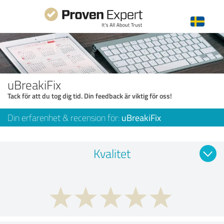
uBreakiFix
Tack för att du tog dig tid. Din feedback är viktig för oss!
Din erfarenhet & recension för:
uBreakiFix
Kvalitet