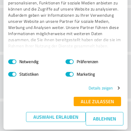
personalisieren, Funktionen für soziale Medien anbieten zu
können und die Zugriffe auf unsere Website zu analysieren.
Rådgivning
Außerdem geben wir Informationen zu Ihrer Verwendung
unserer Website an unsere Partner für soziale Medien,
Werbung und Analysen weiter. Unsere Partner führen diese
Informationen möglicherweise mit weiteren Daten
zusammen, die Sie ihnen bereitgestellt haben oder die sie im
Rahmen Ihrer Nutzung der Dienste gesammelt haben.
Einwilligungsauswahl
Impressum
|
Datenschutzbestimmungen
Kundservice
Notwendig
Präferenzen
Statistiken
Marketing
Details zeigen
ALLE ZULASSEN
What do you think of the price to
AUSWAHL ERLAUBEN
performance ratio?
ABLEHNEN