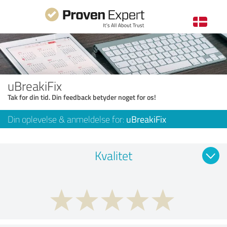
uBreakiFix
Tak for din tid. Din feedback betyder noget for os!
Din oplevelse & anmeldelse for:
uBreakiFix
Kvalitet