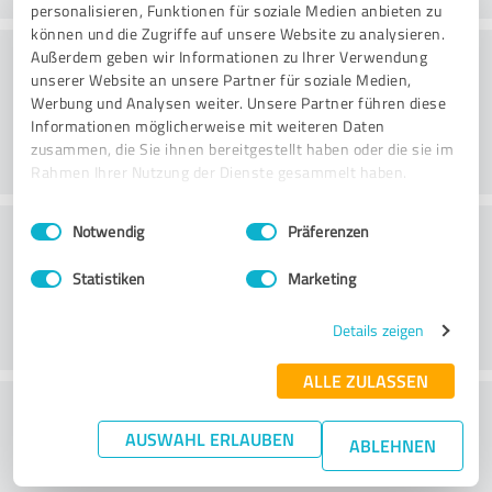
personalisieren, Funktionen für soziale Medien anbieten zu
können und die Zugriffe auf unsere Website zu analysieren.
Rådgivning
Außerdem geben wir Informationen zu Ihrer Verwendung
unserer Website an unsere Partner für soziale Medien,
Werbung und Analysen weiter. Unsere Partner führen diese
Informationen möglicherweise mit weiteren Daten
zusammen, die Sie ihnen bereitgestellt haben oder die sie im
Rahmen Ihrer Nutzung der Dienste gesammelt haben.
Einwilligungsauswahl
Impressum
|
Datenschutzbestimmungen
Kundeservice
Notwendig
Präferenzen
Statistiken
Marketing
Details zeigen
ALLE ZULASSEN
What do you think of the price to
AUSWAHL ERLAUBEN
performance ratio?
ABLEHNEN