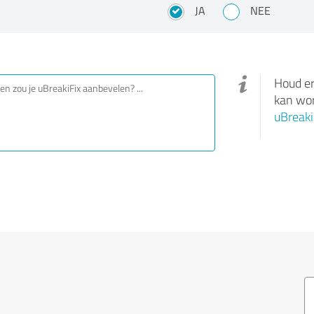
JA
NEE
Houd er
kan wor
uBreaki