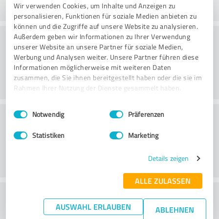
Wir verwenden Cookies, um Inhalte und Anzeigen zu
personalisieren, Funktionen für soziale Medien anbieten zu
können und die Zugriffe auf unsere Website zu analysieren.
Rådgivning
Außerdem geben wir Informationen zu Ihrer Verwendung
unserer Website an unsere Partner für soziale Medien,
Werbung und Analysen weiter. Unsere Partner führen diese
Informationen möglicherweise mit weiteren Daten
zusammen, die Sie ihnen bereitgestellt haben oder die sie im
Rahmen Ihrer Nutzung der Dienste gesammelt haben.
Einwilligungsauswahl
Impressum
|
Datenschutzbestimmungen
Kundservice
Notwendig
Präferenzen
Statistiken
Marketing
Details zeigen
ALLE ZULASSEN
What do you think of the price to
AUSWAHL ERLAUBEN
ABLEHNEN
performance ratio?