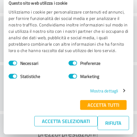
Questo sito web utilizza i cookie
Utilizziamo i cookie per personalizzare contenuti ed annunci,
per fornire funzionalità dei social media e per analizzare il
Consulenza
nostro traffico. Condividiamo inoltre informazioni sul modo in
cui utilizza il nostro sito con i nostri partner che si occupano di
analisi dei dati web, pubblicità e social media, i quali
potrebbero combinarle con altre informazioni che ha fornito
loro o che hanno raccolto dal suo utilizzo dei loro servizi.
Selezione
Necessari
Preferenze
del
Servizio clienti
consenso
Statistiche
Marketing
Mostra dettagli
ACCETTA TUTTI
ACCETTA SELEZIONATI
Cosa ne pensate del rapporto
RIFIUTA
prezzo/prestazioni?