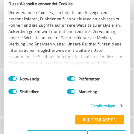
Diese Webseite verwendet Cookies
Wir verwenden Cookies, um Inhalte und Anzeigen zu
personalisieren, Funktionen für soziale Medien anbieten zu
können und die Zugriffe auf unsere Website zu analysieren.
Danışmanlık
Außerdem geben wir Informationen zu Ihrer Verwendung
unserer Website an unsere Partner für soziale Medien,
Werbung und Analysen weiter. Unsere Partner führen diese
Informationen möglicherweise mit weiteren Daten
zusammen, die Sie ihnen bereitgestellt haben oder die sie im
Rahmen Ihrer Nutzung der Dienste gesammelt haben.
Einwilligungsauswahl
Impressum
|
Datenschutzbestimmungen
Müşteri Hizmetleri
Notwendig
Präferenzen
Statistiken
Marketing
Details zeigen
ALLE ZULASSEN
Fiyat/performans oranı hakkında ne