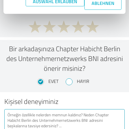
AUSWAHL ERLAUBEN
düşünüyorsunuz?
ABLEHNEN
Bir arkadaşınıza Chapter Habicht Berlin
des Unternehmernetzwerks BNI adresini
önerir misiniz?
EVET
HAYIR
Kişisel deneyiminiz