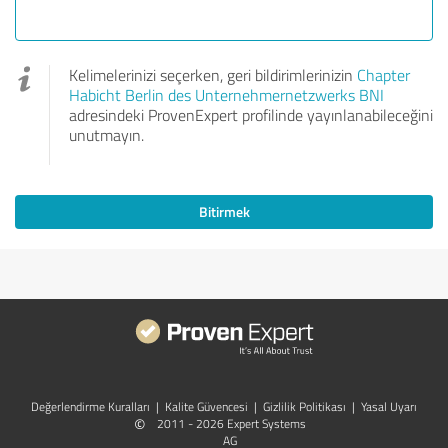
Kelimelerinizi seçerken, geri bildirimlerinizin
Chapter
Habicht Berlin des Unternehmernetzwerks BNI
adresindeki ProvenExpert profilinde yayınlanabileceğini
unutmayın.
Bitirmek
Değerlendirme Kuralları
|
Kalite Güvencesi
|
Gizlilik Politikası
|
Yasal Uyarı
©
2011 - 2026 Expert Systems
AG