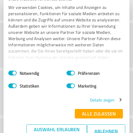
Wir verwenden Cookies, um Inhalte und Anzeigen zu
personalisieren, Funktionen für soziale Medien anbieten zu
können und die Zugriffe auf unsere Website zu analysieren.
Außerdem geben wir Informationen zu Ihrer Verwendung
Consultoria
unserer Website an unsere Partner für soziale Medien,
Werbung und Analysen weiter. Unsere Partner führen diese
Informationen möglicherweise mit weiteren Daten
zusammen, die Sie ihnen bereitgestellt haben oder die sie im
Rahmen Ihrer Nutzung der Dienste gesammelt haben.
Einwilligungsauswahl
Impressum
|
Datenschutzbestimmungen
Notwendig
Präferenzen
Serviço ao cliente
Statistiken
Marketing
Details zeigen
ALLE ZULASSEN
O que acha da relação
AUSWAHL ERLAUBEN
ABLEHNEN