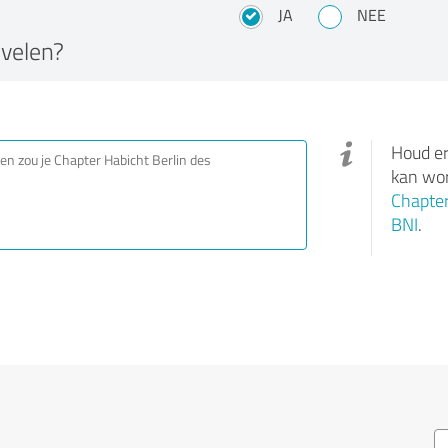
JA
NEE
velen?
Houd er
kan wor
Chapter
BNI
.