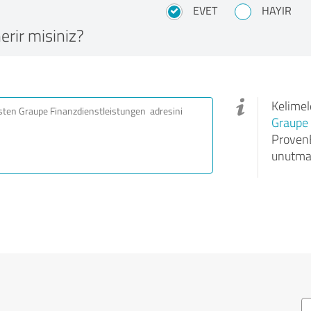
EVET
HAYIR
erir misiniz?
Kelimele
Graupe 
ProvenE
unutma