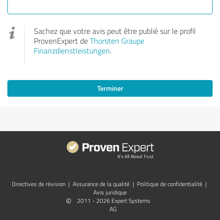
Sachez que votre avis peut être publié sur le profil
ProvenExpert de
Thorsten Graupe
Finanzdienstleistungen
.
Terminer
Directives de révision
|
Assurance de la qualité
|
Politique de confidentialité
|
Avis juridique
©
2011 - 2026 Expert Systems
AG