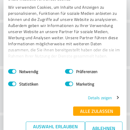
Wir verwenden Cookies, um Inhalte und Anzeigen zu
personalisieren, Funktionen für soziale Medien anbieten zu
können und die Zugriffe auf unsere Website zu analysieren.
Außerdem geben wir Informationen zu Ihrer Verwendung
Consultoria
unserer Website an unsere Partner für soziale Medien,
Werbung und Analysen weiter. Unsere Partner führen diese
Informationen möglicherweise mit weiteren Daten
zusammen, die Sie ihnen bereitgestellt haben oder die sie im
Rahmen Ihrer Nutzung der Dienste gesammelt haben.
Einwilligungsauswahl
Impressum
|
Datenschutzbestimmungen
Notwendig
Präferenzen
Serviço ao cliente
Statistiken
Marketing
Details zeigen
ALLE ZULASSEN
O que acha da relação
AUSWAHL ERLAUBEN
ABLEHNEN