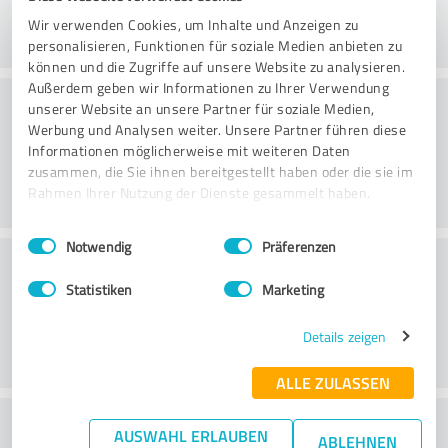
Wir verwenden Cookies, um Inhalte und Anzeigen zu
personalisieren, Funktionen für soziale Medien anbieten zu
können und die Zugriffe auf unsere Website zu analysieren.
Außerdem geben wir Informationen zu Ihrer Verwendung
Konsultointi
unserer Website an unsere Partner für soziale Medien,
Werbung und Analysen weiter. Unsere Partner führen diese
Informationen möglicherweise mit weiteren Daten
zusammen, die Sie ihnen bereitgestellt haben oder die sie im
Rahmen Ihrer Nutzung der Dienste gesammelt haben.
Einwilligungsauswahl
Impressum
|
Datenschutzbestimmungen
Notwendig
Präferenzen
Asiakaspalvelu
Statistiken
Marketing
Details zeigen
ALLE ZULASSEN
What do you think of the price to
AUSWAHL ERLAUBEN
ABLEHNEN