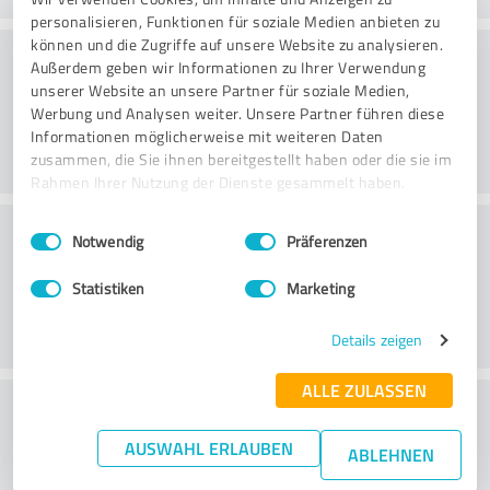
personalisieren, Funktionen für soziale Medien anbieten zu
können und die Zugriffe auf unsere Website zu analysieren.
Rådgivning
Außerdem geben wir Informationen zu Ihrer Verwendung
unserer Website an unsere Partner für soziale Medien,
Werbung und Analysen weiter. Unsere Partner führen diese
Informationen möglicherweise mit weiteren Daten
zusammen, die Sie ihnen bereitgestellt haben oder die sie im
Rahmen Ihrer Nutzung der Dienste gesammelt haben.
Kundeservice
Einwilligungsauswahl
Impressum
|
Datenschutzbestimmungen
Notwendig
Präferenzen
Statistiken
Marketing
Details zeigen
ALLE ZULASSEN
What do you think of the price to
performance ratio?
AUSWAHL ERLAUBEN
ABLEHNEN