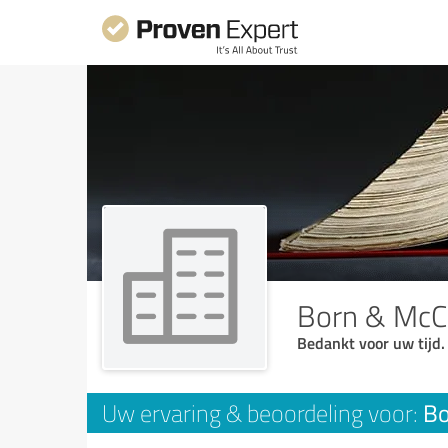
Born & McCa
Bedankt voor uw tijd.
Bo
Uw ervaring & beoordeling voor: