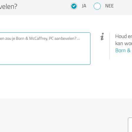
velen?
JA
NEE
Houd er
kan wor
Born & 