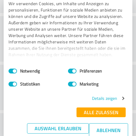
Wir verwenden Cookies, um Inhalte und Anzeigen zu
personalisieren, Funktionen für soziale Medien anbieten zu
können und die Zugriffe auf unsere Website zu analysieren.
Rådgivning
Außerdem geben wir Informationen zu Ihrer Verwendung
unserer Website an unsere Partner für soziale Medien,
Werbung und Analysen weiter. Unsere Partner führen diese
Informationen möglicherweise mit weiteren Daten
zusammen, die Sie ihnen bereitgestellt haben oder die sie im
Rahmen Ihrer Nutzung der Dienste gesammelt haben.
Einwilligungsauswahl
Impressum
|
Datenschutzbestimmungen
Kundeservice
Notwendig
Präferenzen
Statistiken
Marketing
Details zeigen
ALLE ZULASSEN
What do you think of the price to
AUSWAHL ERLAUBEN
ABLEHNEN
performance ratio?