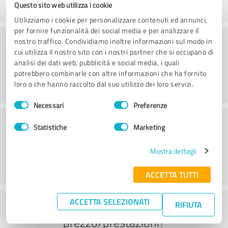
Questo sito web utilizza i cookie
Utilizziamo i cookie per personalizzare contenuti ed annunci,
per fornire funzionalità dei social media e per analizzare il
Consulenza
nostro traffico. Condividiamo inoltre informazioni sul modo in
cui utilizza il nostro sito con i nostri partner che si occupano di
analisi dei dati web, pubblicità e social media, i quali
potrebbero combinarle con altre informazioni che ha fornito
loro o che hanno raccolto dal suo utilizzo dei loro servizi.
Selezione
Necessari
Preferenze
del
Servizio clienti
consenso
Statistiche
Marketing
Mostra dettagli
ACCETTA TUTTI
ACCETTA SELEZIONATI
Cosa ne pensate del rapporto
RIFIUTA
prezzo/prestazioni?