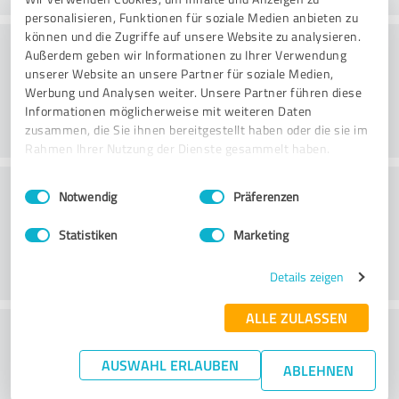
personalisieren, Funktionen für soziale Medien anbieten zu
können und die Zugriffe auf unsere Website zu analysieren.
Forarbejdning
Außerdem geben wir Informationen zu Ihrer Verwendung
unserer Website an unsere Partner für soziale Medien,
Werbung und Analysen weiter. Unsere Partner führen diese
Informationen möglicherweise mit weiteren Daten
zusammen, die Sie ihnen bereitgestellt haben oder die sie im
Rahmen Ihrer Nutzung der Dienste gesammelt haben.
Kundeservice
Einwilligungsauswahl
Impressum
|
Datenschutzbestimmungen
Notwendig
Präferenzen
Statistiken
Marketing
Details zeigen
ALLE ZULASSEN
What do you think of the price to
performance ratio?
AUSWAHL ERLAUBEN
ABLEHNEN