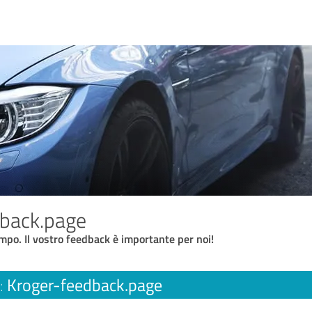
dback.page
empo. Il vostro feedback è importante per noi!
Kroger-feedback.page
: