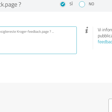
k.page ?
SÌ
NO
Vi info
pubblic
feedba