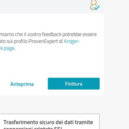
rmiamo che il vostro feedback potrebbe essere
ato sul profilo ProvenExpert di
Kroger-
ck.page
.
Finitura
Anteprima
Trasferimento sicuro dei dati tramite
connessioni criptate SSL