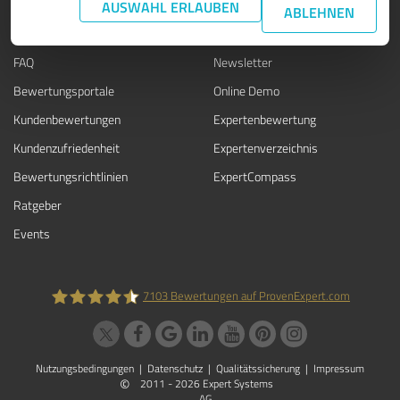
WISSEN
SERVICE
AUSWAHL ERLAUBEN
ABLEHNEN
Blog
Presse
FAQ
Newsletter
Bewertungsportale
Online Demo
Kundenbewertungen
Expertenbewertung
Kundenzufriedenheit
Expertenverzeichnis
Bewertungs­richtlinien
ExpertCompass
Ratgeber
Events
7103
Bewertungen auf ProvenExpert.com
ProvenExpert.com
Nutzungsbedingungen
|
Datenschutz
|
Qualitätssicherung
|
Impressum
©
2011 - 2026 Expert Systems
AG