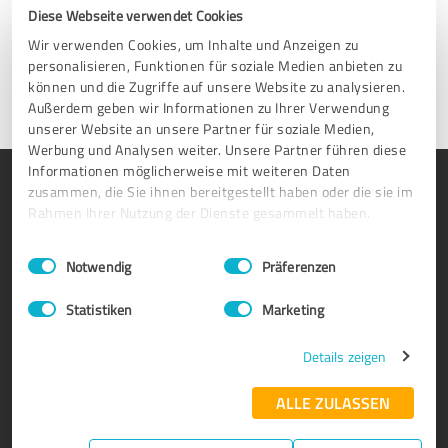
freitags 9-17 Uhr (MESZ) für Sie da.
Diese Webseite verwendet Cookies
Wir verwenden Cookies, um Inhalte und Anzeigen zu
Nehmen Sie Kontakt auf
personalisieren, Funktionen für soziale Medien anbieten zu
können und die Zugriffe auf unsere Website zu analysieren.
Außerdem geben wir Informationen zu Ihrer Verwendung
unserer Website an unsere Partner für soziale Medien,
Werbung und Analysen weiter. Unsere Partner führen diese
Informationen möglicherweise mit weiteren Daten
PRODUKT
ÜBER UNS
zusammen, die Sie ihnen bereitgestellt haben oder die sie im
Rahmen Ihrer Nutzung der Dienste gesammelt haben.
Bewertungssiegel
Warum ProvenExpert?
Kundenumfragen
Unternehmen
Einwilligungsauswahl
Impressum
|
Datenschutzbestimmungen
Notwendig
Präferenzen
Vorteile
Team
Statistiken
Marketing
Enterprise Suite
Jobs
Partnerprogramm
Kundenstimmen
Details zeigen
Auszeichnungen
Kontakt
ALLE ZULASSEN