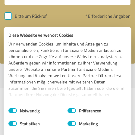
Bitte um Rückruf
* Erforderliche Angaben
Nachricht senden
Diese Webseite verwendet Cookies
Wir verwenden Cookies, um Inhalte und Anzeigen zu
Ich stimme den
Datenschutzbestimmungen
zu.
personalisieren, Funktionen für soziale Medien anbieten zu
können und die Zugriffe auf unsere Website zu analysieren.
Außerdem geben wir Informationen zu Ihrer Verwendung
unserer Website an unsere Partner für soziale Medien,
Profil aktiv seit 17.10.2020 |
Letzte Aktualisierung: 17.10.2020
|
Profil
Werbung und Analysen weiter. Unsere Partner führen diese
melden
Informationen möglicherweise mit weiteren Daten
zusammen, die Sie ihnen bereitgestellt haben oder die sie im
Rahmen Ihrer Nutzung der Dienste gesammelt haben.
Erfahrungen zu weiteren
Einwilligungsauswahl
Impressum
|
Datenschutzbestimmungen
Anbietern aus dem Bereich Social
Notwendig
Präferenzen
Media
Statistiken
Marketing
Daniel Levitan