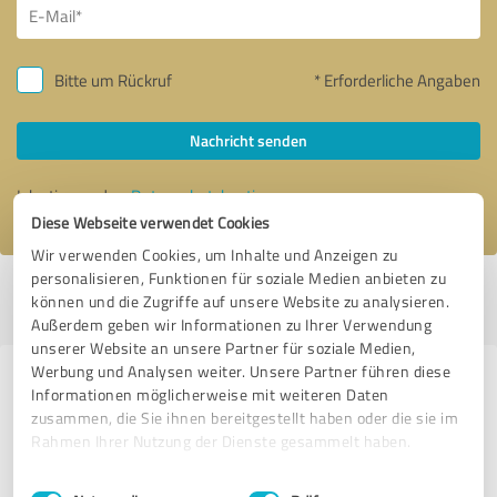
Bitte um Rückruf
* Erforderliche Angaben
Nachricht senden
Ich stimme den
Datenschutzbestimmungen
zu.
Diese Webseite verwendet Cookies
Wir verwenden Cookies, um Inhalte und Anzeigen zu
personalisieren, Funktionen für soziale Medien anbieten zu
Profil aktiv seit 04.02.2019 |
Letzte Aktualisierung: 28.07.2026
|
Profil
können und die Zugriffe auf unsere Website zu analysieren.
melden
Außerdem geben wir Informationen zu Ihrer Verwendung
unserer Website an unsere Partner für soziale Medien,
Werbung und Analysen weiter. Unsere Partner führen diese
Erfahrungen zu weiteren
Informationen möglicherweise mit weiteren Daten
Anbietern aus dem Bereich IT-
zusammen, die Sie ihnen bereitgestellt haben oder die sie im
Rahmen Ihrer Nutzung der Dienste gesammelt haben.
Dienstleistungen
Einwilligungsauswahl
Impressum
|
Datenschutzbestimmungen