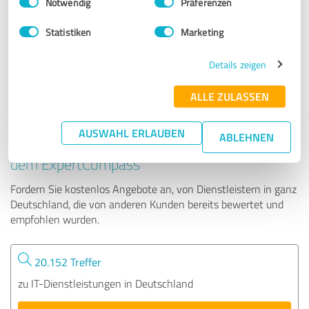
Notwendig
Präferenzen
VD2.Software
Statistiken
Marketing
12 Bewertungen
Details zeigen
ALLE ZULASSEN
AUSWAHL ERLAUBEN
ABLEHNEN
Tipp: Die passenden Experten finden - mit
dem ExpertCompass
Fordern Sie kostenlos Angebote an, von Dienstleistern in ganz
Deutschland, die von anderen Kunden bereits bewertet und
empfohlen wurden.
20.152 Treffer
zu IT-Dienstleistungen in Deutschland