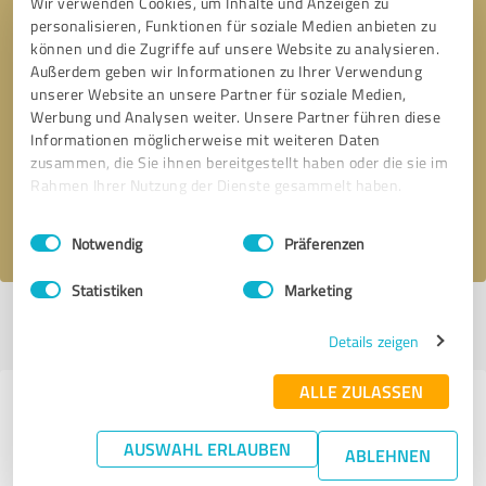
Wir verwenden Cookies, um Inhalte und Anzeigen zu
personalisieren, Funktionen für soziale Medien anbieten zu
können und die Zugriffe auf unsere Website zu analysieren.
Außerdem geben wir Informationen zu Ihrer Verwendung
unserer Website an unsere Partner für soziale Medien,
Bitte um Rückruf
* Erforderliche Angaben
Werbung und Analysen weiter. Unsere Partner führen diese
Informationen möglicherweise mit weiteren Daten
zusammen, die Sie ihnen bereitgestellt haben oder die sie im
Nachricht senden
Rahmen Ihrer Nutzung der Dienste gesammelt haben.
Ich stimme den
Datenschutzbestimmungen
zu.
Einwilligungsauswahl
Impressum
|
Datenschutzbestimmungen
Notwendig
Präferenzen
Statistiken
Marketing
Profil aktiv seit 18.08.2020 |
Letzte Aktualisierung: 18.08.2020
|
Profil
melden
Details zeigen
ALLE ZULASSEN
Erfahrungen zu weiteren
Anbietern aus dem Bereich
AUSWAHL ERLAUBEN
ABLEHNEN
Onlineshops