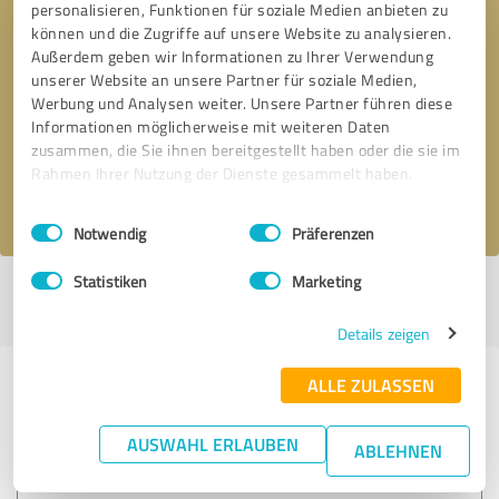
personalisieren, Funktionen für soziale Medien anbieten zu
können und die Zugriffe auf unsere Website zu analysieren.
Außerdem geben wir Informationen zu Ihrer Verwendung
Bitte um Rückruf
* Erforderliche Angaben
unserer Website an unsere Partner für soziale Medien,
Werbung und Analysen weiter. Unsere Partner führen diese
Informationen möglicherweise mit weiteren Daten
Nachricht senden
zusammen, die Sie ihnen bereitgestellt haben oder die sie im
Rahmen Ihrer Nutzung der Dienste gesammelt haben.
Ich stimme den
Datenschutzbestimmungen
zu.
Einwilligungsauswahl
Impressum
|
Datenschutzbestimmungen
Notwendig
Präferenzen
Statistiken
Marketing
Profil aktiv seit 21.10.2018 |
Letzte Aktualisierung: 06.08.2019
|
Profil
melden
Details zeigen
ALLE ZULASSEN
Erfahrungen zu weiteren
Anbietern aus dem Bereich
AUSWAHL ERLAUBEN
ABLEHNEN
Onlineshops