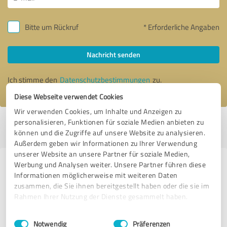
Bitte um Rückruf
* Erforderliche Angaben
Nachricht senden
Ich stimme den
Datenschutzbestimmungen
zu.
Diese Webseite verwendet Cookies
Wir verwenden Cookies, um Inhalte und Anzeigen zu
personalisieren, Funktionen für soziale Medien anbieten zu
Profil aktiv seit 22.10.2017 |
Letzte Aktualisierung: 26.10.2017
|
Profil
können und die Zugriffe auf unsere Website zu analysieren.
melden
Außerdem geben wir Informationen zu Ihrer Verwendung
unserer Website an unsere Partner für soziale Medien,
Werbung und Analysen weiter. Unsere Partner führen diese
Erfahrungen zu weiteren
Informationen möglicherweise mit weiteren Daten
Anbietern aus dem Bereich
zusammen, die Sie ihnen bereitgestellt haben oder die sie im
Beratung
Rahmen Ihrer Nutzung der Dienste gesammelt haben.
Einwilligungsauswahl
Impressum
|
Datenschutzbestimmungen
Katharina Kleiner
Notwendig
Präferenzen