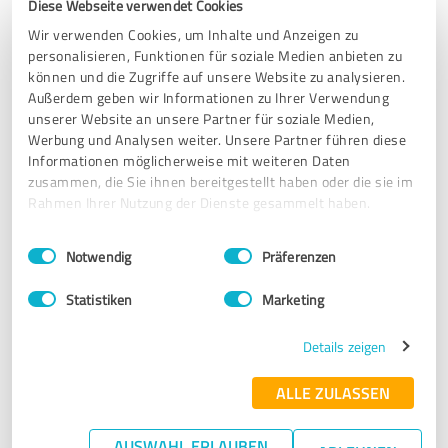
Diese Webseite verwendet Cookies
Wir verwenden Cookies, um Inhalte und Anzeigen zu
06.05.2026
Anonym
personalisieren, Funktionen für soziale Medien anbieten zu
können und die Zugriffe auf unsere Website zu analysieren.
Kommentar von Bergnest Schleching:
Außerdem geben wir Informationen zu Ihrer Verwendung
unserer Website an unsere Partner für soziale Medien,
Vielen Dank für Ihre wunderbare Bewertung! Es freut
Werbung und Analysen weiter. Unsere Partner führen diese
uns sehr zu hören, dass Sie wiederkommen wollen.
Informationen möglicherweise mit weiteren Daten
Ihre Zufriedenheit ist uns sehr wichtig, und wir
zusammen, die Sie ihnen bereitgestellt haben oder die sie im
können es kaum erwarten, Sie bald wieder bei uns
Rahmen Ihrer Nutzung der Dienste gesammelt haben.
begrüßen zu dürfen. Bis dahin alles Gute!
Ihr Team vom Apartment Bergnest!
Einwilligungsauswahl
Impressum
|
Datenschutzbestimmungen
Notwendig
Präferenzen
Statistiken
Marketing
5,00 von 5
Details zeigen
SEHR GUT
Empfehlung
ALLE ZULASSEN
Bewertung zu:
AUSWAHL ERLAUBEN