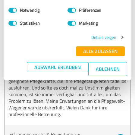
Einwilligungsauswahl
Impressum
|
Datenschutzbestimmungen
Notwendig
Präferenzen
4,85 von 5
Statistiken
Marketing
SEHR GUT
Empfehlung
Details zeigen
Ich kann die Betreungswelt-Wegener wärmstens
ALLE ZULASSEN
empfehlen. Frau Wegener ist zu jederzeit ansprechbar und
auch außerhalb der üblichen Geschäftszeiten für ihre
AUSWAHL ERLAUBEN
Kunden da. Bei der Vermittlung orientiert sie sich intensiv
ABLEHNEN
an die Bedürfnisse ihrer Kunden und vermittelt immer
geeignete Pflegekräfte, die ihre Pflegetätigkeiten tadellos
ausführen. Und sollte es doch mal zu Unstimmigkeiten
kommen, ist sie immer verfügbar und tut alles, um das
Problem zu lösen. Meine Erwartungen an die Pflegewelt-
Wegener wurde übererfüllt. Vielen Dank für ihre
professionelle Betreuung.
Erfahrungsbericht & Bewertung zu: