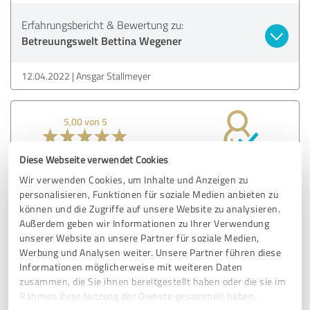
Erfahrungsbericht & Bewertung zu:
Betreuungswelt Bettina Wegener
12.04.2022
Ansgar Stallmeyer
5,00 von 5
SEHR GUT
Empfehlung
Diese Webseite verwendet Cookies
Wir verwenden Cookies, um Inhalte und Anzeigen zu
Hab nur gute Erfahrungen gemacht. Frau Wegener ist sehr
personalisieren, Funktionen für soziale Medien anbieten zu
bemüht.
können und die Zugriffe auf unsere Website zu analysieren.
Außerdem geben wir Informationen zu Ihrer Verwendung
unserer Website an unsere Partner für soziale Medien,
Erfahrungsbericht & Bewertung zu:
Werbung und Analysen weiter. Unsere Partner führen diese
Informationen möglicherweise mit weiteren Daten
Betreuungswelt Bettina Wegener
zusammen, die Sie ihnen bereitgestellt haben oder die sie im
Rahmen Ihrer Nutzung der Dienste gesammelt haben.
07.04.2022
Anonym