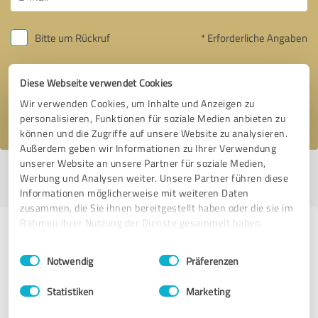
Bitte um Rückruf
* Erforderliche Angaben
Nachricht senden
Diese Webseite verwendet Cookies
Wir verwenden Cookies, um Inhalte und Anzeigen zu
Ich stimme den
Datenschutzbestimmungen
zu.
personalisieren, Funktionen für soziale Medien anbieten zu
können und die Zugriffe auf unsere Website zu analysieren.
Außerdem geben wir Informationen zu Ihrer Verwendung
unserer Website an unsere Partner für soziale Medien,
Profil aktiv seit 23.05.2015 |
Letzte Aktualisierung: 04.06.2020
|
Profil
Werbung und Analysen weiter. Unsere Partner führen diese
melden
Informationen möglicherweise mit weiteren Daten
zusammen, die Sie ihnen bereitgestellt haben oder die sie im
Rahmen Ihrer Nutzung der Dienste gesammelt haben.
Erfahrungen zu weiteren
Einwilligungsauswahl
Impressum
|
Datenschutzbestimmungen
Anbietern aus dem Bereich E-
Notwendig
Präferenzen
Commerce
Statistiken
Marketing
eBakery