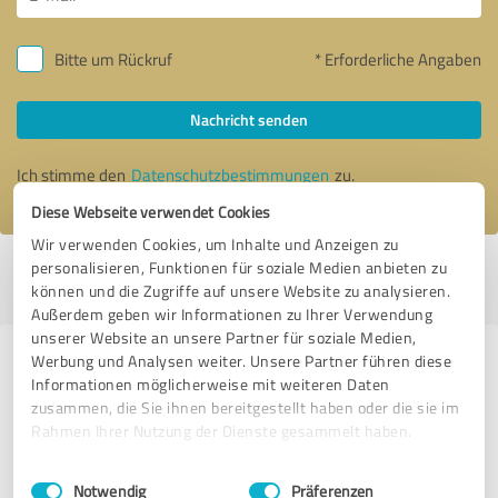
Bitte um Rückruf
* Erforderliche Angaben
Nachricht senden
Ich stimme den
Datenschutzbestimmungen
zu.
Diese Webseite verwendet Cookies
Wir verwenden Cookies, um Inhalte und Anzeigen zu
personalisieren, Funktionen für soziale Medien anbieten zu
Profil aktiv seit 24.03.2022 |
Letzte Aktualisierung: 02.08.2026
|
Profil
können und die Zugriffe auf unsere Website zu analysieren.
melden
Außerdem geben wir Informationen zu Ihrer Verwendung
unserer Website an unsere Partner für soziale Medien,
Werbung und Analysen weiter. Unsere Partner führen diese
Erfahrungen zu weiteren
Informationen möglicherweise mit weiteren Daten
Anbietern aus dem Bereich Kfz-
zusammen, die Sie ihnen bereitgestellt haben oder die sie im
Dienstleistungen
Rahmen Ihrer Nutzung der Dienste gesammelt haben.
Einwilligungsauswahl
Impressum
|
Datenschutzbestimmungen
KFZ-Sachverständige SV-mobil
Notwendig
Präferenzen