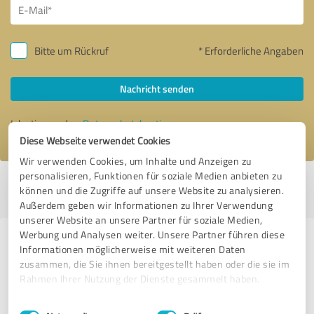
Bitte um Rückruf
* Erforderliche Angaben
Nachricht senden
Ich stimme den
Datenschutzbestimmungen
zu.
Diese Webseite verwendet Cookies
Wir verwenden Cookies, um Inhalte und Anzeigen zu
personalisieren, Funktionen für soziale Medien anbieten zu
Profil aktiv seit 08.12.2016 |
Letzte Aktualisierung: 22.05.2023
|
Profil
können und die Zugriffe auf unsere Website zu analysieren.
melden
Außerdem geben wir Informationen zu Ihrer Verwendung
unserer Website an unsere Partner für soziale Medien,
Werbung und Analysen weiter. Unsere Partner führen diese
Erfahrungen zu weiteren
Informationen möglicherweise mit weiteren Daten
Anbietern aus dem Bereich Online
zusammen, die Sie ihnen bereitgestellt haben oder die sie im
Rahmen Ihrer Nutzung der Dienste gesammelt haben.
Marketing
Einwilligungsauswahl
Impressum
|
Datenschutzbestimmungen