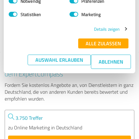
Notwendig
Präferenzen
Susanne Poberschin - Onlinewerkstatt
Statistiken
Marketing
59 Bewertungen
Details zeigen
4.96 von 5
ALLE ZULASSEN
AUSWAHL ERLAUBEN
ABLEHNEN
Tipp: Die passenden Experten finden - mit
dem ExpertCompass
Fordern Sie kostenlos Angebote an, von Dienstleistern in ganz
Deutschland, die von anderen Kunden bereits bewertet und
empfohlen wurden.
3.750 Treffer
zu Online Marketing in Deutschland