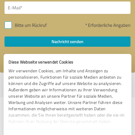
Bitte um Rückruf
* Erforderliche Angaben
Nachricht senden
Ich stimme den
Datenschutzbestimmungen
zu.
Diese Webseite verwendet Cookies
Wir verwenden Cookies, um Inhalte und Anzeigen zu
personalisieren, Funktionen für soziale Medien anbieten zu
Profil aktiv seit 05.11.2020 |
Letzte Aktualisierung: 08.02.2021
|
Profil
können und die Zugriffe auf unsere Website zu analysieren.
melden
Außerdem geben wir Informationen zu Ihrer Verwendung
unserer Website an unsere Partner für soziale Medien,
Werbung und Analysen weiter. Unsere Partner führen diese
Erfahrungen zu weiteren
Informationen möglicherweise mit weiteren Daten
zusammen, die Sie ihnen bereitgestellt haben oder die sie im
Anbietern aus dem Bereich Online
Rahmen Ihrer Nutzung der Dienste gesammelt haben.
Marketing
Einwilligungsauswahl
Impressum
|
Datenschutzbestimmungen