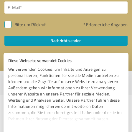
Bitte um Rückruf
* Erforderliche Angaben
Nachricht senden
Ich stimme den
Datenschutzbestimmungen
zu.
Diese Webseite verwendet Cookies
Wir verwenden Cookies, um Inhalte und Anzeigen zu
personalisieren, Funktionen für soziale Medien anbieten zu
Profil aktiv seit 28.04.2022 |
Letzte Aktualisierung: 05.05.2025
|
Profil
können und die Zugriffe auf unsere Website zu analysieren.
melden
Außerdem geben wir Informationen zu Ihrer Verwendung
unserer Website an unsere Partner für soziale Medien,
Werbung und Analysen weiter. Unsere Partner führen diese
Erfahrungen zu weiteren
Informationen möglicherweise mit weiteren Daten
zusammen, die Sie ihnen bereitgestellt haben oder die sie im
Anbietern aus dem Bereich
Rahmen Ihrer Nutzung der Dienste gesammelt haben.
Marketing
Einwilligungsauswahl
Impressum
|
Datenschutzbestimmungen