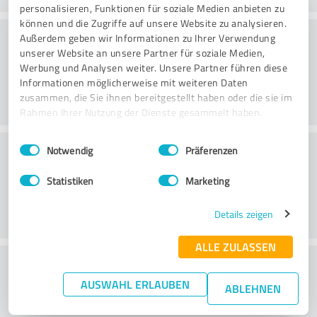
personalisieren, Funktionen für soziale Medien anbieten zu
können und die Zugriffe auf unsere Website zu analysieren.
Beratung
Außerdem geben wir Informationen zu Ihrer Verwendung
unserer Website an unsere Partner für soziale Medien,
Werbung und Analysen weiter. Unsere Partner führen diese
Informationen möglicherweise mit weiteren Daten
zusammen, die Sie ihnen bereitgestellt haben oder die sie im
Rahmen Ihrer Nutzung der Dienste gesammelt haben.
Einwilligungsauswahl
Impressum
|
Datenschutzbestimmungen
Kundenservice
Notwendig
Präferenzen
Statistiken
Marketing
Details zeigen
ALLE ZULASSEN
Wie beurteilen Sie das
AUSWAHL ERLAUBEN
Preis-/Leistungsverhältnis?
ABLEHNEN