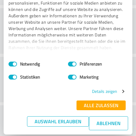
personalisieren, Funktionen für soziale Medien anbieten zu
können und die Zugriffe auf unsere Website zu analysieren.
Rådgivning
Außerdem geben wir Informationen zu Ihrer Verwendung
unserer Website an unsere Partner für soziale Medien,
Werbung und Analysen weiter. Unsere Partner führen diese
Informationen möglicherweise mit weiteren Daten
zusammen, die Sie ihnen bereitgestellt haben oder die sie im
Rahmen Ihrer Nutzung der Dienste gesammelt haben.
Einwilligungsauswahl
Impressum
|
Datenschutzbestimmungen
Kundservice
Notwendig
Präferenzen
Statistiken
Marketing
Details zeigen
ALLE ZULASSEN
What do you think of the price to
AUSWAHL ERLAUBEN
performance ratio?
ABLEHNEN