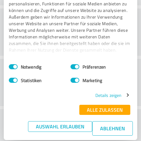
personalisieren, Funktionen für soziale Medien anbieten zu
können und die Zugriffe auf unsere Website zu analysieren.
Consulting
Außerdem geben wir Informationen zu Ihrer Verwendung
unserer Website an unsere Partner für soziale Medien,
Werbung und Analysen weiter. Unsere Partner führen diese
Informationen möglicherweise mit weiteren Daten
zusammen, die Sie ihnen bereitgestellt haben oder die sie im
Rahmen Ihrer Nutzung der Dienste gesammelt haben.
Einwilligungsauswahl
Impressum
|
Datenschutzbestimmungen
Klantenservice
Notwendig
Präferenzen
Statistiken
Marketing
Details zeigen
ALLE ZULASSEN
Wat vind je van de prijs-
AUSWAHL ERLAUBEN
prestatieverhouding?
ABLEHNEN