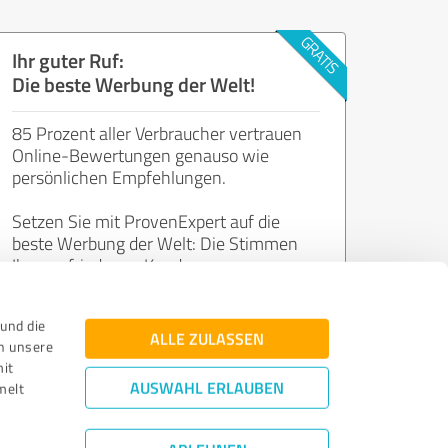
Ihr guter Ruf:
Die beste Werbung der Welt!
85 Prozent aller Verbraucher vertrauen
Online-Bewertungen genauso wie
persönlichen Empfehlungen.
Setzen Sie mit ProvenExpert auf die
beste Werbung der Welt: Die Stimmen
Ihrer zufriedenen Kunden.
und die
Jetzt kostenlos starten
ALLE ZULASSEN
n unsere
mit
AUSWAHL ERLAUBEN
melt