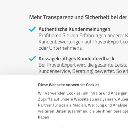
Mehr Transparenz und Sicherheit bei de
Authentische Kundenmeinungen
Profitieren Sie von Erfahrungen anderer K
Kundenbewertungen auf ProvenExpert.com 
oder Unternehmens.
Aussagekräftiges Kundenfeedback
Bei ProvenExpert wird die gesamte Leistu
Kundenservice, Beratung) bewertet. So erha
Service- und Dienstleistungsqualität in al
Diese Webseite verwendet Cookies
Unabhängige Bewertungen
Wir verwenden Cookies, um Inhalte und Anzeigen 
ProvenExpert ist grundsätzlich kostenlos
Zugriffe auf unsere Website zu analysieren. Auß
Kunden erfolgen freiwillig, können nicht 
Partner für soziale Medien, Werbung und Analyse
anderweitig beeinflussbar.
weiteren Daten zusammen, die Sie ihnen bereitge
haben.