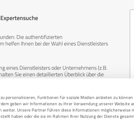
r Expertensuche
unden: Die authentifizierten
helfen Ihnen bei der Wahl eines Dienstleisters
ng eines Dienstleisters oder Unternehmens (z.B.
lten Sie einen detaillierten Überblick über die
len Bereichen.
zu personalisieren, Funktionen für soziale Medien anbieten zu können 
, unabhängig und neutral. Bewertungen von
erdem geben wir Informationen zu Ihrer Verwendung unserer Website a
gekauft werden und sind weder finanziell noch
n weiter. Unsere Partner führen diese Informationen möglicherweise 
stellt haben oder die sie im Rahmen Ihrer Nutzung der Dienste gesam