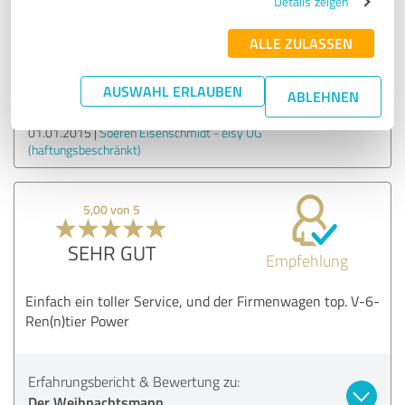
Details zeigen
sein. Habe dich jetzt leider die letzten 30 Termine verpasst.
ALLE ZULASSEN
Erfahrungsbericht & Bewertung zu:
Der Weihnachtsmann
AUSWAHL ERLAUBEN
ABLEHNEN
01.01.2015
Soeren Eisenschmidt - eisy UG
(haftungsbeschränkt)
5,00 von 5
SEHR GUT
Empfehlung
Einfach ein toller Service, und der Firmenwagen top. V-6-
Ren(n)tier Power
Erfahrungsbericht & Bewertung zu:
Der Weihnachtsmann