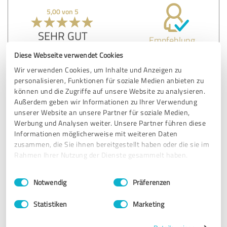
5,00 von 5
SEHR GUT
Empfehlung
Diese Webseite verwendet Cookies
Irgendwie kam mir der Weihnachtsmann bekannt vor....
Wir verwenden Cookies, um Inhalte und Anzeigen zu
personalisieren, Funktionen für soziale Medien anbieten zu
können und die Zugriffe auf unsere Website zu analysieren.
Erfahrungsbericht & Bewertung zu:
Außerdem geben wir Informationen zu Ihrer Verwendung
Der Weihnachtsmann
unserer Website an unsere Partner für soziale Medien,
Werbung und Analysen weiter. Unsere Partner führen diese
Informationen möglicherweise mit weiteren Daten
28.12.2016
Anonym
zusammen, die Sie ihnen bereitgestellt haben oder die sie im
Rahmen Ihrer Nutzung der Dienste gesammelt haben.
4,40 von 5
Einwilligungsauswahl
Impressum
|
Datenschutzbestimmungen
Notwendig
Präferenzen
GUT
Empfehlung
Statistiken
Marketing
Vielen Dank! Einzig der persönliche Kontakt könnte besser