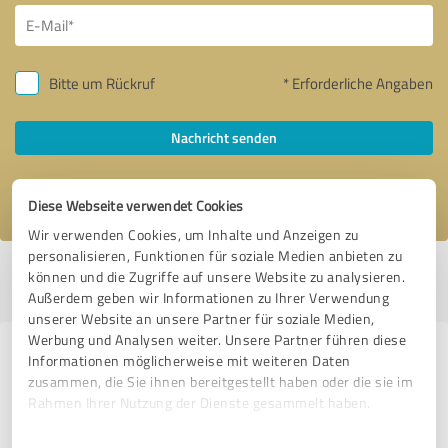
Bitte um Rückruf
* Erforderliche Angaben
Nachricht senden
Ich stimme den
Datenschutzbestimmungen
zu.
Diese Webseite verwendet Cookies
Wir verwenden Cookies, um Inhalte und Anzeigen zu
personalisieren, Funktionen für soziale Medien anbieten zu
Profil aktiv seit 01.12.2020 |
Letzte Aktualisierung: 03.08.2026
|
Profil
können und die Zugriffe auf unsere Website zu analysieren.
melden
Außerdem geben wir Informationen zu Ihrer Verwendung
unserer Website an unsere Partner für soziale Medien,
Werbung und Analysen weiter. Unsere Partner führen diese
Erfahrungen zu weiteren
Informationen möglicherweise mit weiteren Daten
zusammen, die Sie ihnen bereitgestellt haben oder die sie im
Anbietern aus dem Bereich
Rahmen Ihrer Nutzung der Dienste gesammelt haben.
Stationärer Handel
Einwilligungsauswahl
Impressum
|
Datenschutzbestimmungen